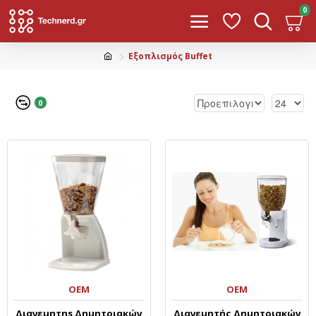
0
Εξοπλισμός Buffet
0
OEM
OEM
Διανεμητηs Δημητριακών
Διανεμητής Δημητριακών