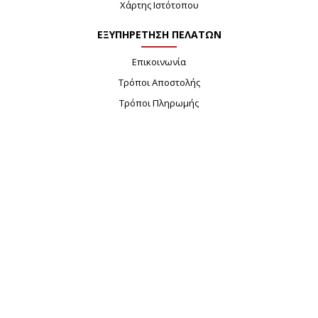
Χάρτης Ιστότοπου
ΕΞΥΠΗΡΕΤΗΣΗ ΠΕΛΑΤΩΝ
Επικοινωνία
Τρόποι Αποστολής
Τρόποι Πληρωμής
Επιστροφές Προιόντων
Ασφάλεια Συναλλαγών
NEWSLETTER
Ενημερώσου πρώτος σχετικά με νέα προϊόντα και
προσφορές
Αποστολή